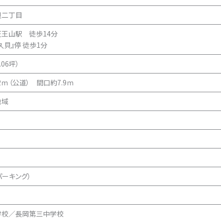
貝二丁目
王山駅 徒歩14分
久貝』停 徒歩1分
.06坪）
2ｍ（公道） 間口約7.9ｍ
地域
パーキング）
学校／長岡第三中学校