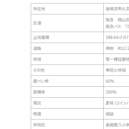
所在地
長岡京市久
阪急 西山天
交通
阪急バス 『
土地面積
188.64㎡（57
道路
南側 約12.
地域
第一種住居
その他
準防火地域
建ぺい率
60%
容積率
200%
現況
更地（コイン
明渡
相談
学校区
長岡第八小