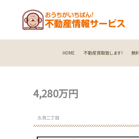
内
容
を
ス
キ
ッ
プ
HOME
不動産買取致します!
無
4,280万円
久貝二丁目