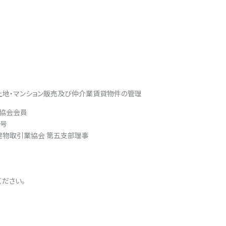
土地・マンション販売及び仲介業賃貸物件の管理
協会会員
3号
建物取引業協会 第五支部理事
ださい。