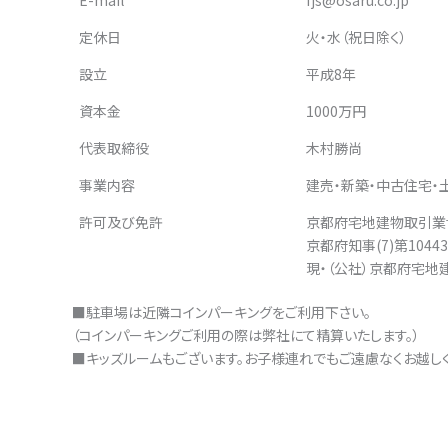
E-mail
fjs@osaru.co.jp
定休日
火・水（祝日除く）
設立
平成8年
資本金
1000万円
代表取締役
木村勝尚
事業内容
建売・新築・中古住宅・
許可及び免許
京都府宅地建物取引業
京都府知事(7)第1044
現・（公社）京都府宅地
■駐車場は近隣コインパーキングをご利用下さい。
（コインパーキングご利用の際は弊社にて精算いたします。）
■キッズルームもございます。お子様連れでもご遠慮なくお越しく