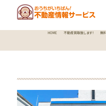
内
容
を
ス
キ
ッ
HOME
不動産買取致します!
無
プ