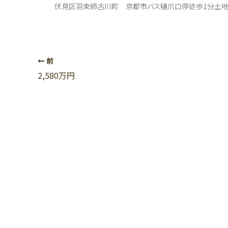
伏見区羽束師古川町 京都市バス樋爪口停徒歩1分土地：63.
前
2,580万円