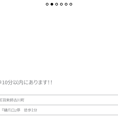
10分以内にあります！！
区羽束師古川町
 『樋爪口』停 徒歩1分