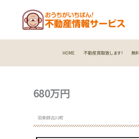
内
容
を
ス
キ
ッ
プ
HOME
不動産買取致します!
無
680万円
羽束師古川町