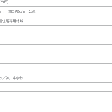
.29坪）
0ｍ 間口約5.7ｍ（公道）
層住居専用地域
校／神川中学校