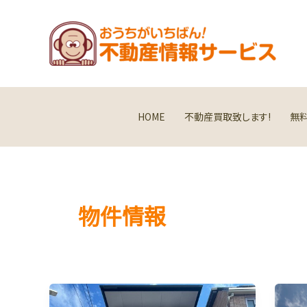
内
容
を
ス
キ
ッ
プ
HOME
不動産買取致します!
無
物件情報