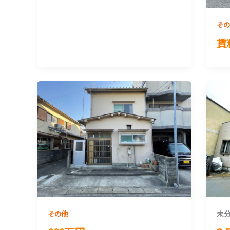
そ
賃
その他
未