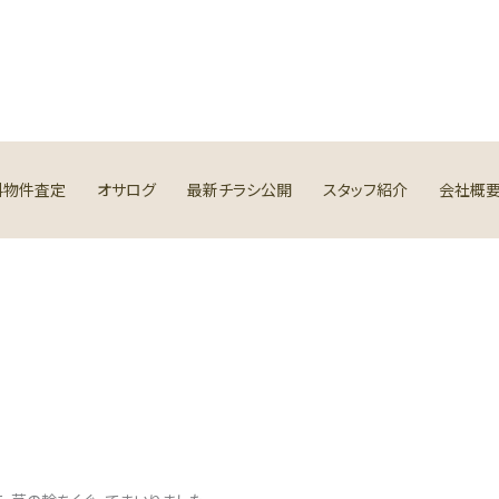
料物件査定
オサログ
最新チラシ公開
スタッフ紹介
会社概