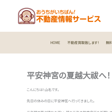
内
容
を
ス
キ
ッ
プ
HOME
不動産買取致します!
無
平安神宮の夏越大祓へ！
こんにちは！山名です。
先日の休みの日に平安神宮へ行ってきました。