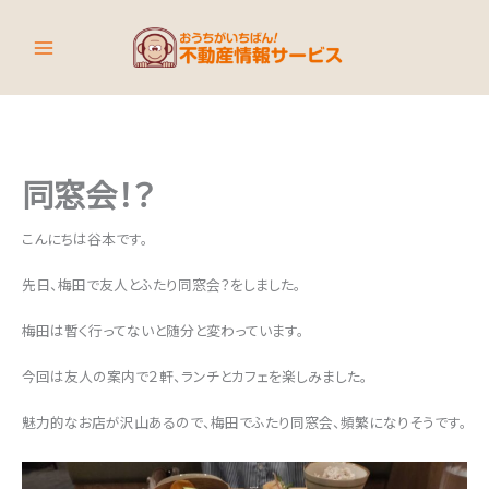
内
容
を
ス
キ
ッ
プ
同窓会！？
こんにちは谷本です。
先日、梅田で友人とふたり同窓会？をしました。
梅田は暫く行ってないと随分と変わっています。
今回は友人の案内で２軒、ランチとカフェを楽しみました。
魅力的なお店が沢山あるので、梅田でふたり同窓会、頻繁になりそうです。