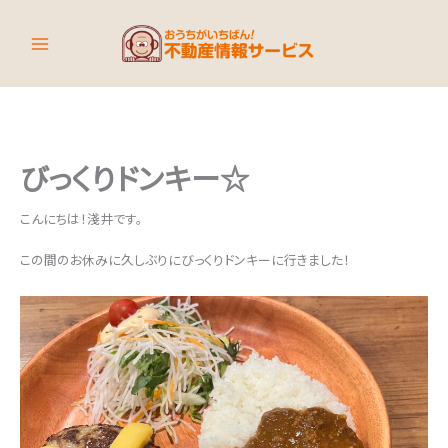
内
容
を
ス
キ
ッ
プ
びっくりドンキー☆
こんにちは！淺井です。
この間のお休みに久しぶりにびっくりドンキーに行きました！