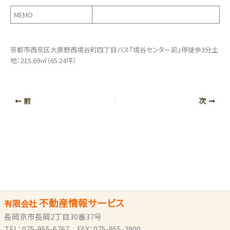
MEMO
京都市西京区大原野西境谷町四丁目バス『境谷センター前』停徒歩3分土
地：215.69㎡（65.24坪）
前
次
不動産情報サービス
有限会社
長岡京市長岡2丁目30番37号
TEL：075-955-6767 FAX：075-955-2900