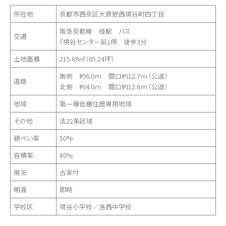
所在地
京都市西京区大原野西境谷町四丁目
阪急京都線 桂駅 バス
交通
『境谷センター前』停 徒歩3分
土地面積
215.69㎡（65.24坪）
南側 約6.0ｍ 間口約12.7ｍ（公道）
道路
北側 約4.0ｍ 間口約12.6ｍ（公道）
地域
第一種低層住居専用地域
その他
法22条区域
建ぺい率
50%
容積率
80%
現況
古家付
明渡
即時
学校区
境谷小学校／洛西中学校