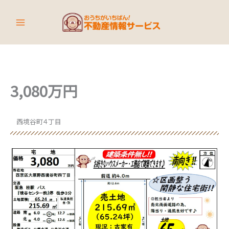
内
容
を
ス
キ
ッ
プ
3,080万円
西境谷町４丁目