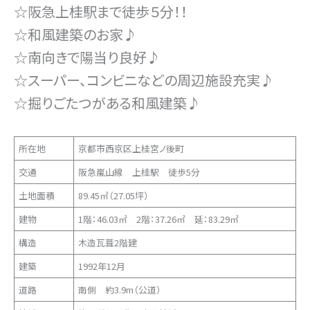
☆阪急上桂駅まで徒歩５分！！
☆和風建築のお家♪
☆南向きで陽当り良好♪
☆スーパー、コンビニなどの周辺施設充実♪
☆掘りごたつがある和風建築♪
所在地
京都市西京区上桂宮ノ後町
交通
阪急嵐山線 上桂駅 徒歩5分
土地面積
89.45㎡（27.05坪）
建物
1階：46.03㎡ 2階：37.26㎡ 延：83.29㎡
構造
木造瓦葺2階建
建築
1992年12月
道路
南側 約3.9m（公道）