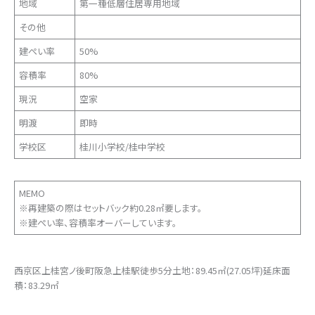
地域
第一種低層住居専用地域
その他
建ぺい率
50%
容積率
80%
現況
空家
明渡
即時
学校区
桂川小学校/桂中学校
MEMO
※再建築の際はセットバック約0.28㎡要します。
※建ぺい率、容積率オーバーしています。
西京区上桂宮ノ後町阪急上桂駅徒歩5分土地：89.45㎡(27.05坪)延床面
積：83.29㎡