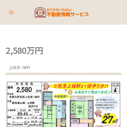
内
容
を
ス
キ
ッ
プ
2,580万円
上桂宮ノ後町