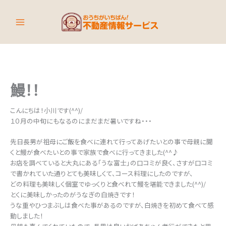
内
容
を
ス
キ
ッ
プ
鰻！！
こんにちは！小川です(^^)/
１０月の中旬にもなるのにまだまだ暑いですね・・・
先日長男が祖母にご飯を食べに連れて行ってあげたいとの事で母親に聞
くと鰻が食べたいとの事で家族で食べに行ってきました(^^♪
お店を調べていると大丸にある「うな富士」の口コミが良く、さすが口コミ
で書かれていた通りとても美味しくて、コース料理にしたのですが、
どの料理も美味しく個室でゆっくりと食べれて鰻を堪能できました(^^)/
とくに美味しかったのがうなぎの白焼きです！
うな重やひつまぶしは食べた事があるのですが、白焼きを初めて食べて感
動しました！