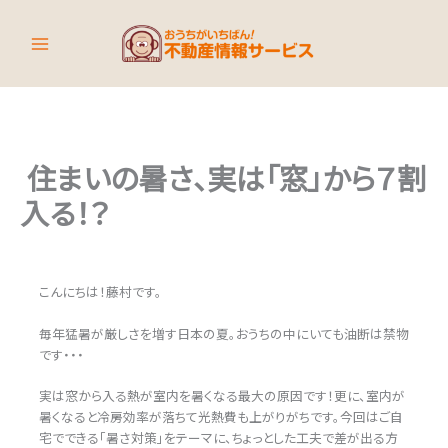
内
容
を
ス
キ
ッ
プ
住まいの暑さ、実は「窓」から７割
入る！？
こんにちは！藤村です。
毎年猛暑が厳しさを増す日本の夏。おうちの中にいても油断は禁物
です・・・
実は窓から入る熱が室内を暑くなる最大の原因です！更に、室内が
暑くなると冷房効率が落ちて光熱費も上がりがちです。今回はご自
宅でできる「暑さ対策」をテーマに、ちょっとした工夫で差が出る方