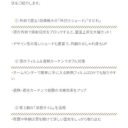
法をご紹介します。
① 外側で遮る！効果絶大の「外付けシェード」「すだれ」
・窓の外側で直射日光をブロックすると、室温上昇を大幅カット！
・デザイン性の高いシェードも豊富で、外観のおしゃれ度もUP
② 窓のフィルム＆遮熱カーテンでダブル対策
・ホームセンターで簡単に手に入る断熱フィルムはDIYでも貼りやす
い
・遮熱・遮光カーテンで昼間の冷房効率をアップ
③ 夜と朝の「涼感タイム」を活用
・夜間や早朝は窓を開けて涼しい空気をしっかり取り込む