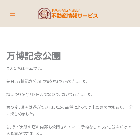
内
容
を
ス
キ
ッ
プ
万博記念公園
こんにちは谷本です。
先日、万博記念公園に梅を見に行ってきました。
梅まつりが今月8日までなので、急いで行きました。
案の定、満開は過ぎていましたが、品種によっては未だ蕾の木もあり、十分
に楽しめました。
ちょうど太陽の塔の内部も公開されていて、予約なしでも少し並ぶだけで
入る事ができました。