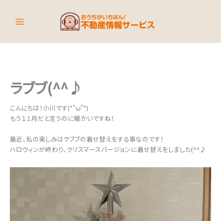
内
容
を
ス
キ
ッ
プ
ラブブ(^^♪
こんにちは！小川です(*”ω”*)
もう１１月だと言うのに暖かいですね！
最近、私の楽しみはラブブの着せ替えをする事なのです！
ハロウィンが終わり、クリスマースバージョンに着せ替えをしました(^^♪