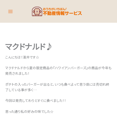
内
容
を
ス
キ
ッ
プ
マクドナルド♪
こんにちは！淺井です☆
マクドナルドから夏の限定商品の『ハワイアンバーガーズ』の商品が今年も
発売されました！
ポテトの入ったバーガーが出ると、いつも食べよって思う頃には売切れ終
了している事が多く…
今回は発売してわりとすぐに食べました！！
思った通り私の好みの味でした☆