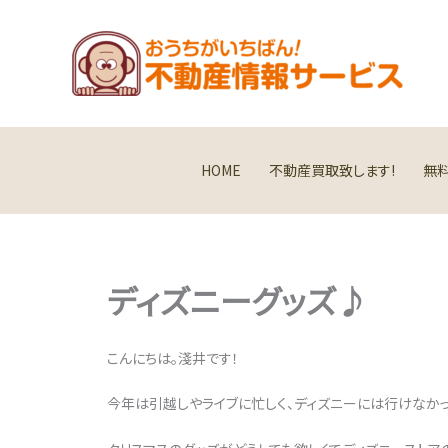
内
容
を
ス
キ
ッ
プ
HOME
不動産買取致します!
無
ディズニーグッズ♪
こんにちは。淺井です！
今年は引越しやライブに忙しく、ディズニーには行けなか