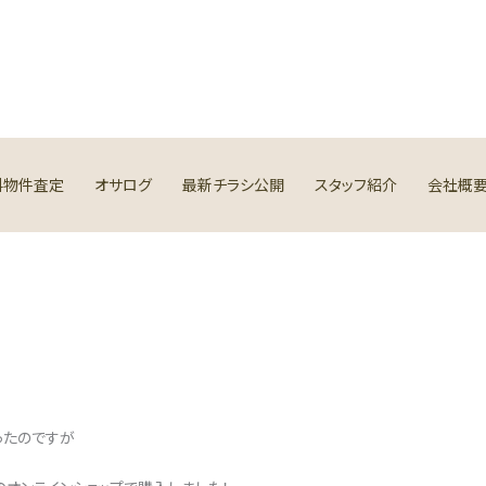
料物件査定
オサログ
最新チラシ公開
スタッフ紹介
会社概
ったのですが