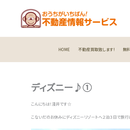
内
容
を
ス
キ
ッ
プ
HOME
不動産買取致します!
無
ディズニー♪①
こんにちは！淺井です☆
こないだのお休みにディズニーリゾートへ２泊３日で旅行