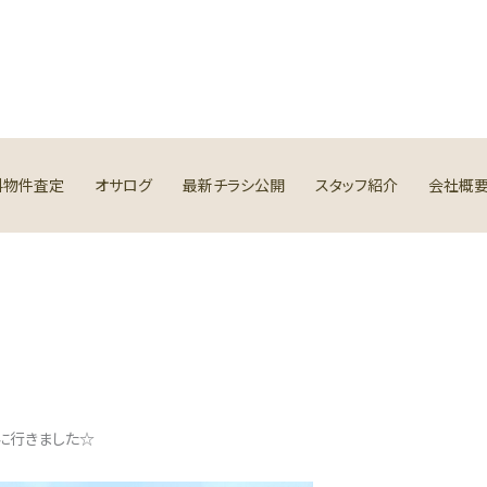
料物件査定
オサログ
最新チラシ公開
スタッフ紹介
会社概
に行きました☆