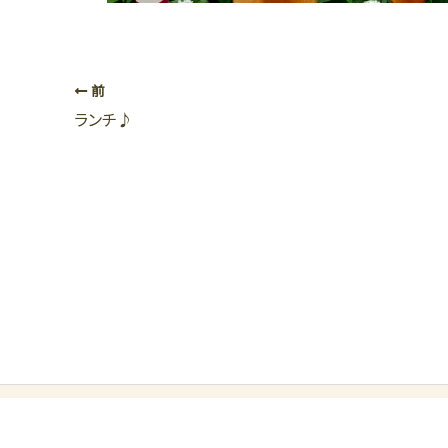
前
ランチ♪
不動産情報サービス
有限会社
長岡京市長岡2丁目30番37号