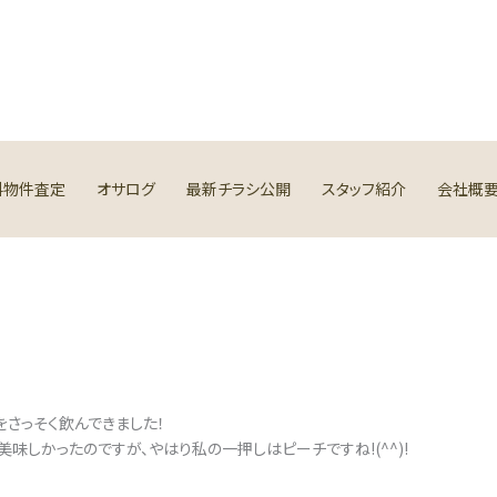
料物件査定
オサログ
最新チラシ公開
スタッフ紹介
会社概
さっそく飲んできました！
味しかったのですが、やはり私の一押しはピーチですね!(^^)!