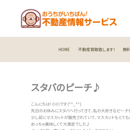
内
容
を
ス
キ
ッ
プ
HOME
不動産買取致します!
無
スタバのピーチ♪
こんにちは！小川です(*^_^*)
先日のお休みにスタバへ行ってきて、私の大好きなピーチを
少し前にマスカットが販売されていて、マスカットもとても美
めっちゃ美味しくて大満足でした♪