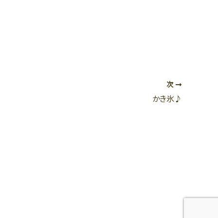
次
かき氷♪