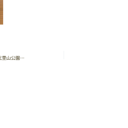
長岡京の公園で、夏を涼しく過ごす。じゃぶじゃぶ池・西代里山公園・9月再開の長岡公園を紹介