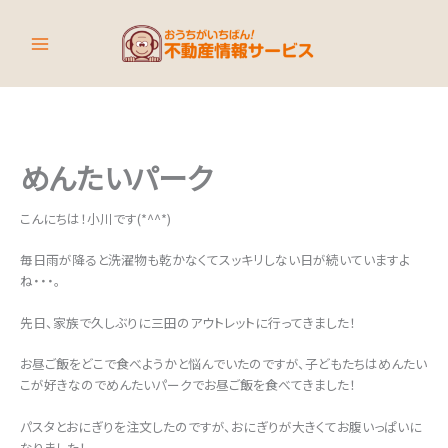
内
容
を
ス
キ
ッ
プ
めんたいパーク
こんにちは！小川です(*^^*)
毎日雨が降ると洗濯物も乾かなくてスッキリしない日が続いていますよ
ね・・・。
先日、家族で久しぶりに三田のアウトレットに行ってきました！
お昼ご飯をどこで食べようかと悩んでいたのですが、子どもたちはめんたい
こが好きなのでめんたいパークでお昼ご飯を食べてきました！
パスタとおにぎりを注文したのですが、おにぎりが大きくてお腹いっぱいに
なりました！